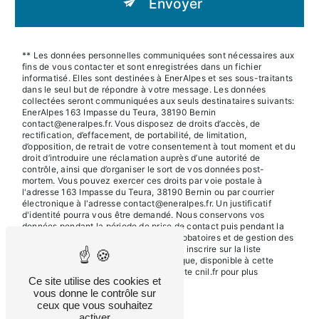
Envoyer
** Les données personnelles communiquées sont nécessaires aux
fins de vous contacter et sont enregistrées dans un fichier
informatisé. Elles sont destinées à EnerAlpes et ses sous-traitants
dans le seul but de répondre à votre message. Les données
collectées seront communiquées aux seuls destinataires suivants:
EnerAlpes 163 Impasse du Teura, 38190 Bernin
contact@eneralpes.fr. Vous disposez de droits d’accès, de
rectification, d’effacement, de portabilité, de limitation,
d’opposition, de retrait de votre consentement à tout moment et du
droit d’introduire une réclamation auprès d’une autorité de
contrôle, ainsi que d’organiser le sort de vos données post-
mortem. Vous pouvez exercer ces droits par voie postale à
l'adresse 163 Impasse du Teura, 38190 Bernin ou par courrier
électronique à l'adresse contact@eneralpes.fr. Un justificatif
d'identité pourra vous être demandé. Nous conservons vos
données pendant la période de prise de contact puis pendant la
durée de prescription légale aux fins probatoires et de gestion des
contentieux. Vous avez le droit de vous inscrire sur la liste
d'opposition au démarchage téléphonique, disponible à cette
adresse:
Bloctel.gouv.fr
. Consultez le site cnil.fr pour plus
Ce site utilise des cookies et
d’informations sur vos droits.
vous donne le contrôle sur
ceux que vous souhaitez
activer