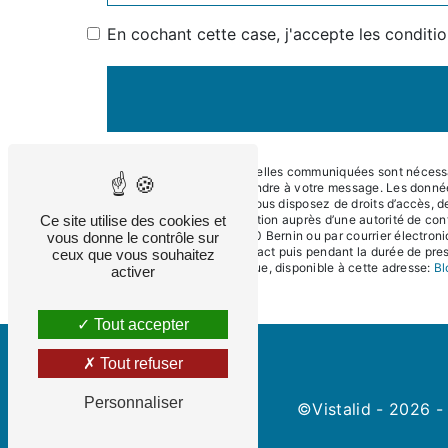
En cochant cette case, j'accepte les conditio
** Les données personnelles communiquées sont nécessaire
dans le seul but de répondre à votre message. Les donné
contact@eneralpes.fr. Vous disposez de droits d’accès, de 
Ce site utilise des cookies et
d’introduire une réclamation auprès d’une autorité de con
Impasse du Teura, 38190 Bernin ou par courrier électroni
vous donne le contrôle sur
période de prise de contact puis pendant la durée de presc
ceux que vous souhaitez
démarchage téléphonique, disponible à cette adresse:
Bl
activer
Tout accepter
Tout refuser
Personnaliser
©
Vistalid
- 2026 - 