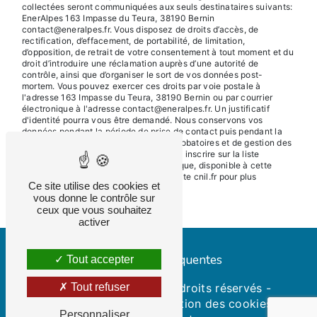
collectées seront communiquées aux seuls destinataires suivants:
EnerAlpes 163 Impasse du Teura, 38190 Bernin
contact@eneralpes.fr. Vous disposez de droits d’accès, de
rectification, d’effacement, de portabilité, de limitation,
d’opposition, de retrait de votre consentement à tout moment et du
droit d’introduire une réclamation auprès d’une autorité de
contrôle, ainsi que d’organiser le sort de vos données post-
mortem. Vous pouvez exercer ces droits par voie postale à
l'adresse 163 Impasse du Teura, 38190 Bernin ou par courrier
électronique à l'adresse contact@eneralpes.fr. Un justificatif
d'identité pourra vous être demandé. Nous conservons vos
données pendant la période de prise de contact puis pendant la
durée de prescription légale aux fins probatoires et de gestion des
contentieux. Vous avez le droit de vous inscrire sur la liste
d'opposition au démarchage téléphonique, disponible à cette
adresse:
Bloctel.gouv.fr
. Consultez le site cnil.fr pour plus
Ce site utilise des cookies et
d’informations sur vos droits.
vous donne le contrôle sur
ceux que vous souhaitez
activer
Recherches fréquentes
Tout accepter
©
Vistalid
- 2026 - Tous droits réservés -
Tout refuser
Mentions légales
-
Gestion des cookies
Personnaliser