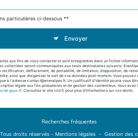
ns particulières ci-dessous **
Envoyer
s aux fins de vous contacter et sont enregistrées dans un fichier informatisé
es collectées seront communiquées aux seuls destinataires suivants: EnerAl
rectification, d’effacement, de portabilité, de limitation, d’opposition, de ret
trôle, ainsi que d’organiser le sort de vos données post-mortem. Vous pouvez e
que à l'adresse contact@eneralpes.fr. Un justificatif d'identité pourra vous
ription légale aux fins probatoires et de gestion des contentieux. Vous avez le 
octel.gouv.fr
. Consultez le site cnil.fr pour plus d’informations sur vos droits.
Recherches fréquentes
Tous droits réservés -
Mentions légales
-
Gestion des 