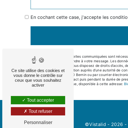
En cochant cette case, j'accepte les conditio
** Les données personnelles communiquées sont nécessaire
dans le seul but de répondre à votre message. Les donné
contact@eneralpes.fr. Vous disposez de droits d’accès, de 
Ce site utilise des cookies et
d’introduire une réclamation auprès d’une autorité de con
Impasse du Teura, 38190 Bernin ou par courrier électroni
vous donne le contrôle sur
période de prise de contact puis pendant la durée de presc
ceux que vous souhaitez
démarchage téléphonique, disponible à cette adresse:
Bl
activer
Tout accepter
Tout refuser
Personnaliser
©
Vistalid
- 2026 - 