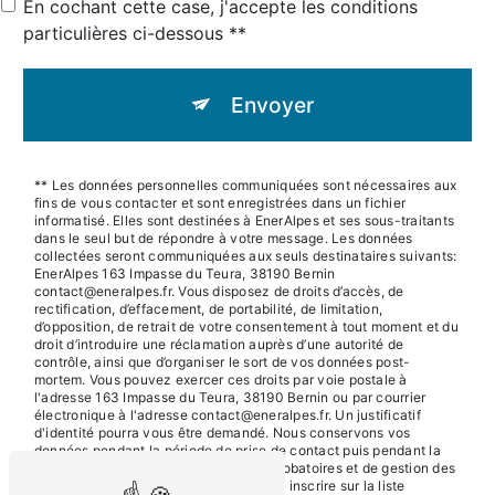
En cochant cette case, j'accepte les conditions
particulières ci-dessous **
Envoyer
** Les données personnelles communiquées sont nécessaires aux
fins de vous contacter et sont enregistrées dans un fichier
informatisé. Elles sont destinées à EnerAlpes et ses sous-traitants
dans le seul but de répondre à votre message. Les données
collectées seront communiquées aux seuls destinataires suivants:
EnerAlpes 163 Impasse du Teura, 38190 Bernin
contact@eneralpes.fr. Vous disposez de droits d’accès, de
rectification, d’effacement, de portabilité, de limitation,
d’opposition, de retrait de votre consentement à tout moment et du
droit d’introduire une réclamation auprès d’une autorité de
contrôle, ainsi que d’organiser le sort de vos données post-
mortem. Vous pouvez exercer ces droits par voie postale à
l'adresse 163 Impasse du Teura, 38190 Bernin ou par courrier
électronique à l'adresse contact@eneralpes.fr. Un justificatif
d'identité pourra vous être demandé. Nous conservons vos
données pendant la période de prise de contact puis pendant la
durée de prescription légale aux fins probatoires et de gestion des
contentieux. Vous avez le droit de vous inscrire sur la liste