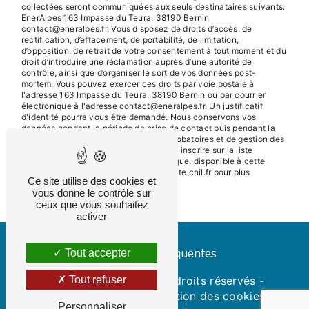
collectées seront communiquées aux seuls destinataires suivants:
EnerAlpes 163 Impasse du Teura, 38190 Bernin
contact@eneralpes.fr. Vous disposez de droits d’accès, de
rectification, d’effacement, de portabilité, de limitation,
d’opposition, de retrait de votre consentement à tout moment et du
droit d’introduire une réclamation auprès d’une autorité de
contrôle, ainsi que d’organiser le sort de vos données post-
mortem. Vous pouvez exercer ces droits par voie postale à
l'adresse 163 Impasse du Teura, 38190 Bernin ou par courrier
électronique à l'adresse contact@eneralpes.fr. Un justificatif
d'identité pourra vous être demandé. Nous conservons vos
données pendant la période de prise de contact puis pendant la
durée de prescription légale aux fins probatoires et de gestion des
contentieux. Vous avez le droit de vous inscrire sur la liste
d'opposition au démarchage téléphonique, disponible à cette
adresse:
Bloctel.gouv.fr
. Consultez le site cnil.fr pour plus
Ce site utilise des cookies et
d’informations sur vos droits.
vous donne le contrôle sur
ceux que vous souhaitez
activer
Recherches fréquentes
Tout accepter
©
Vistalid
- 2026 - Tous droits réservés -
Tout refuser
Mentions légales
-
Gestion des cookies
Personnaliser