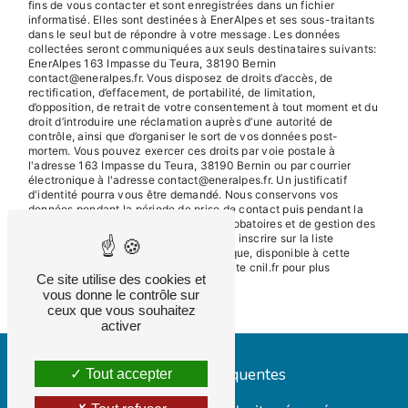
fins de vous contacter et sont enregistrées dans un fichier
informatisé. Elles sont destinées à EnerAlpes et ses sous-traitants
dans le seul but de répondre à votre message. Les données
collectées seront communiquées aux seuls destinataires suivants:
EnerAlpes 163 Impasse du Teura, 38190 Bernin
contact@eneralpes.fr. Vous disposez de droits d’accès, de
rectification, d’effacement, de portabilité, de limitation,
d’opposition, de retrait de votre consentement à tout moment et du
droit d’introduire une réclamation auprès d’une autorité de
contrôle, ainsi que d’organiser le sort de vos données post-
mortem. Vous pouvez exercer ces droits par voie postale à
l'adresse 163 Impasse du Teura, 38190 Bernin ou par courrier
électronique à l'adresse contact@eneralpes.fr. Un justificatif
d'identité pourra vous être demandé. Nous conservons vos
données pendant la période de prise de contact puis pendant la
durée de prescription légale aux fins probatoires et de gestion des
contentieux. Vous avez le droit de vous inscrire sur la liste
d'opposition au démarchage téléphonique, disponible à cette
adresse:
Bloctel.gouv.fr
. Consultez le site cnil.fr pour plus
Ce site utilise des cookies et
d’informations sur vos droits.
vous donne le contrôle sur
ceux que vous souhaitez
activer
Recherches fréquentes
Tout accepter