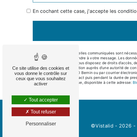
En cochant cette case, j'accepte les conditio
** Les données personnelles communiquées sont nécessaire
dans le seul but de répondre à votre message. Les donné
contact@eneralpes.fr. Vous disposez de droits d’accès, de 
Ce site utilise des cookies et
d’introduire une réclamation auprès d’une autorité de con
Impasse du Teura, 38190 Bernin ou par courrier électroni
vous donne le contrôle sur
période de prise de contact puis pendant la durée de presc
ceux que vous souhaitez
démarchage téléphonique, disponible à cette adresse:
Bl
activer
Tout accepter
Tout refuser
Personnaliser
©
Vistalid
- 2026 - 