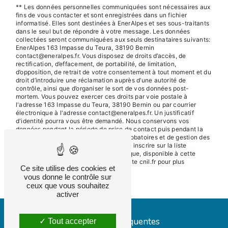
** Les données personnelles communiquées sont nécessaires aux
fins de vous contacter et sont enregistrées dans un fichier
informatisé. Elles sont destinées à EnerAlpes et ses sous-traitants
dans le seul but de répondre à votre message. Les données
collectées seront communiquées aux seuls destinataires suivants:
EnerAlpes 163 Impasse du Teura, 38190 Bernin
contact@eneralpes.fr. Vous disposez de droits d’accès, de
rectification, d’effacement, de portabilité, de limitation,
d’opposition, de retrait de votre consentement à tout moment et du
droit d’introduire une réclamation auprès d’une autorité de
contrôle, ainsi que d’organiser le sort de vos données post-
mortem. Vous pouvez exercer ces droits par voie postale à
l'adresse 163 Impasse du Teura, 38190 Bernin ou par courrier
électronique à l'adresse contact@eneralpes.fr. Un justificatif
d'identité pourra vous être demandé. Nous conservons vos
données pendant la période de prise de contact puis pendant la
durée de prescription légale aux fins probatoires et de gestion des
contentieux. Vous avez le droit de vous inscrire sur la liste
d'opposition au démarchage téléphonique, disponible à cette
adresse:
Bloctel.gouv.fr
. Consultez le site cnil.fr pour plus
Ce site utilise des cookies et
d’informations sur vos droits.
vous donne le contrôle sur
ceux que vous souhaitez
activer
Recherches fréquentes
Tout accepter