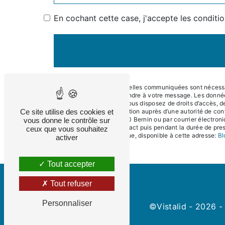
En cochant cette case, j'accepte les conditio
** Les données personnelles communiquées sont nécessaire
dans le seul but de répondre à votre message. Les donné
contact@eneralpes.fr. Vous disposez de droits d’accès, de 
Ce site utilise des cookies et
d’introduire une réclamation auprès d’une autorité de con
Impasse du Teura, 38190 Bernin ou par courrier électroni
vous donne le contrôle sur
période de prise de contact puis pendant la durée de presc
ceux que vous souhaitez
démarchage téléphonique, disponible à cette adresse:
Bl
activer
Tout accepter
Tout refuser
Personnaliser
©
Vistalid
- 2026 - 