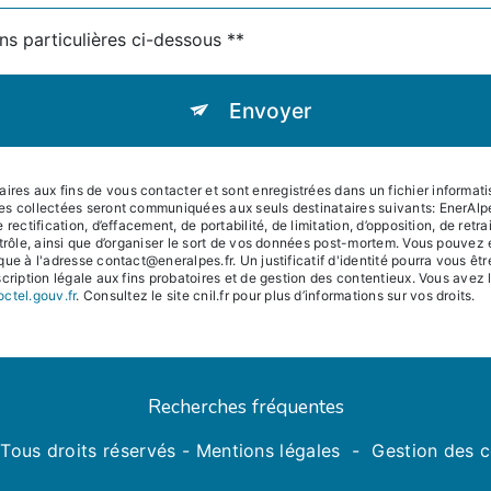
ns particulières ci-dessous **
Envoyer
s aux fins de vous contacter et sont enregistrées dans un fichier informatisé
es collectées seront communiquées aux seuls destinataires suivants: EnerAl
rectification, d’effacement, de portabilité, de limitation, d’opposition, de ret
trôle, ainsi que d’organiser le sort de vos données post-mortem. Vous pouvez e
que à l'adresse contact@eneralpes.fr. Un justificatif d'identité pourra vous
ription légale aux fins probatoires et de gestion des contentieux. Vous avez le 
octel.gouv.fr
. Consultez le site cnil.fr pour plus d’informations sur vos droits.
Recherches fréquentes
Tous droits réservés -
Mentions légales
-
Gestion des 