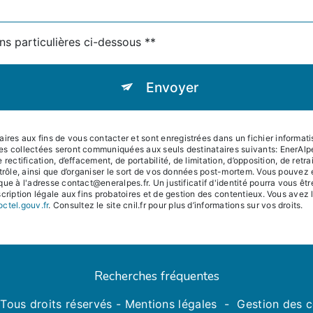
ns particulières ci-dessous **
Envoyer
s aux fins de vous contacter et sont enregistrées dans un fichier informatisé
es collectées seront communiquées aux seuls destinataires suivants: EnerAl
rectification, d’effacement, de portabilité, de limitation, d’opposition, de ret
trôle, ainsi que d’organiser le sort de vos données post-mortem. Vous pouvez e
que à l'adresse contact@eneralpes.fr. Un justificatif d'identité pourra vous
ription légale aux fins probatoires et de gestion des contentieux. Vous avez le 
octel.gouv.fr
. Consultez le site cnil.fr pour plus d’informations sur vos droits.
Recherches fréquentes
Tous droits réservés -
Mentions légales
-
Gestion des 