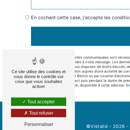
En cochant cette case, j'accepte les conditio
** Les données personnelles communiquées sont nécessaire
dans le seul but de répondre à votre message. Les donné
contact@eneralpes.fr. Vous disposez de droits d’accès, de 
Ce site utilise des cookies et
d’introduire une réclamation auprès d’une autorité de con
Impasse du Teura, 38190 Bernin ou par courrier électroni
vous donne le contrôle sur
période de prise de contact puis pendant la durée de presc
ceux que vous souhaitez
démarchage téléphonique, disponible à cette adresse:
Bl
activer
Tout accepter
Tout refuser
Personnaliser
©
Vistalid
- 2026 - 