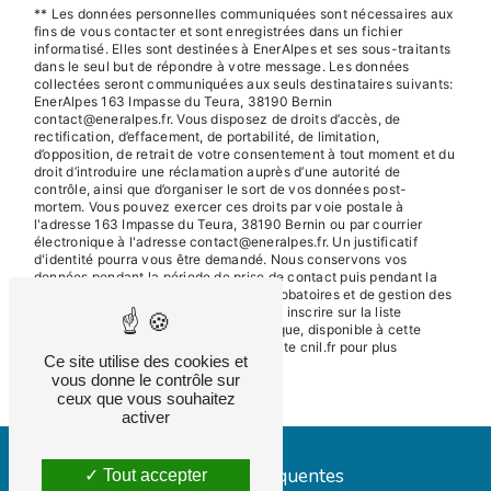
** Les données personnelles communiquées sont nécessaires aux
fins de vous contacter et sont enregistrées dans un fichier
informatisé. Elles sont destinées à EnerAlpes et ses sous-traitants
dans le seul but de répondre à votre message. Les données
collectées seront communiquées aux seuls destinataires suivants:
EnerAlpes 163 Impasse du Teura, 38190 Bernin
contact@eneralpes.fr. Vous disposez de droits d’accès, de
rectification, d’effacement, de portabilité, de limitation,
d’opposition, de retrait de votre consentement à tout moment et du
droit d’introduire une réclamation auprès d’une autorité de
contrôle, ainsi que d’organiser le sort de vos données post-
mortem. Vous pouvez exercer ces droits par voie postale à
l'adresse 163 Impasse du Teura, 38190 Bernin ou par courrier
électronique à l'adresse contact@eneralpes.fr. Un justificatif
d'identité pourra vous être demandé. Nous conservons vos
données pendant la période de prise de contact puis pendant la
durée de prescription légale aux fins probatoires et de gestion des
contentieux. Vous avez le droit de vous inscrire sur la liste
d'opposition au démarchage téléphonique, disponible à cette
adresse:
Bloctel.gouv.fr
. Consultez le site cnil.fr pour plus
Ce site utilise des cookies et
d’informations sur vos droits.
vous donne le contrôle sur
ceux que vous souhaitez
activer
Recherches fréquentes
Tout accepter