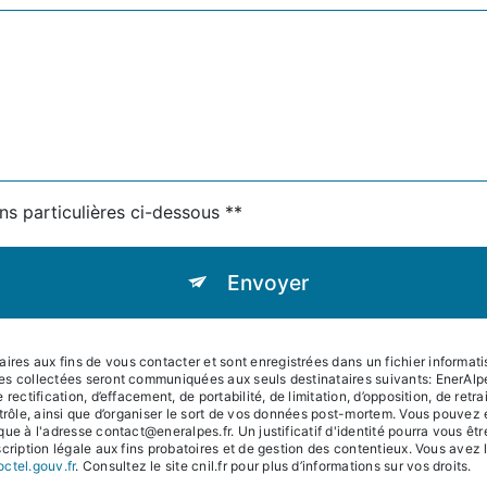
ns particulières ci-dessous **
Envoyer
s aux fins de vous contacter et sont enregistrées dans un fichier informatisé
es collectées seront communiquées aux seuls destinataires suivants: EnerAl
rectification, d’effacement, de portabilité, de limitation, d’opposition, de ret
trôle, ainsi que d’organiser le sort de vos données post-mortem. Vous pouvez e
que à l'adresse contact@eneralpes.fr. Un justificatif d'identité pourra vous
ription légale aux fins probatoires et de gestion des contentieux. Vous avez le 
octel.gouv.fr
. Consultez le site cnil.fr pour plus d’informations sur vos droits.