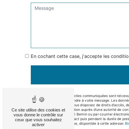
En cochant cette case, j'accepte les conditio
** Les données personnelles communiquées sont nécessaire
dans le seul but de répondre à votre message. Les donné
contact@eneralpes.fr. Vous disposez de droits d’accès, de 
Ce site utilise des cookies et
d’introduire une réclamation auprès d’une autorité de con
Impasse du Teura, 38190 Bernin ou par courrier électroni
vous donne le contrôle sur
période de prise de contact puis pendant la durée de presc
ceux que vous souhaitez
démarchage téléphonique, disponible à cette adresse:
Bl
activer