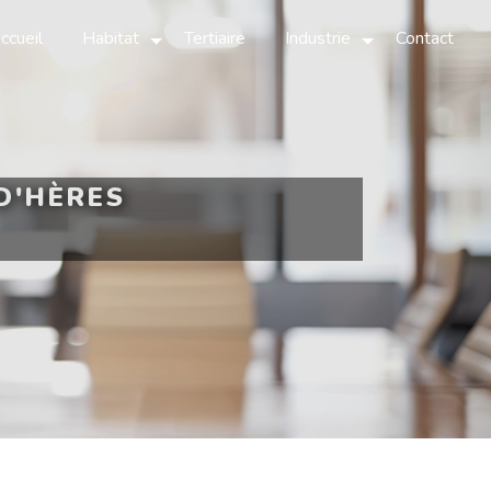
ccueil
Habitat
Tertiaire
Industrie
Contact
D'HÈRES