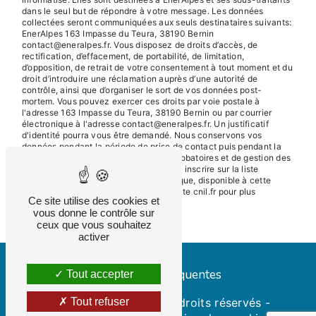
dans le seul but de répondre à votre message. Les données
collectées seront communiquées aux seuls destinataires suivants:
EnerAlpes 163 Impasse du Teura, 38190 Bernin
contact@eneralpes.fr. Vous disposez de droits d’accès, de
rectification, d’effacement, de portabilité, de limitation,
d’opposition, de retrait de votre consentement à tout moment et du
droit d’introduire une réclamation auprès d’une autorité de
contrôle, ainsi que d’organiser le sort de vos données post-
mortem. Vous pouvez exercer ces droits par voie postale à
l'adresse 163 Impasse du Teura, 38190 Bernin ou par courrier
électronique à l'adresse contact@eneralpes.fr. Un justificatif
d'identité pourra vous être demandé. Nous conservons vos
données pendant la période de prise de contact puis pendant la
durée de prescription légale aux fins probatoires et de gestion des
contentieux. Vous avez le droit de vous inscrire sur la liste
d'opposition au démarchage téléphonique, disponible à cette
adresse:
Bloctel.gouv.fr
. Consultez le site cnil.fr pour plus
Ce site utilise des cookies et
d’informations sur vos droits.
vous donne le contrôle sur
ceux que vous souhaitez
activer
Recherches fréquentes
Tout accepter
©
Vistalid
- 2026 - Tous droits réservés -
Tout refuser