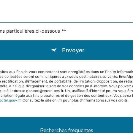
ns particulières ci-dessous **
Envoyer
s aux fins de vous contacter et sont enregistrées dans un fichier informatisé
es collectées seront communiquées aux seuls destinataires suivants: EnerAl
rectification, d’effacement, de portabilité, de limitation, d’opposition, de ret
trôle, ainsi que d’organiser le sort de vos données post-mortem. Vous pouvez e
que à l'adresse contact@eneralpes.fr. Un justificatif d'identité pourra vous
ription légale aux fins probatoires et de gestion des contentieux. Vous avez le 
octel.gouv.fr
. Consultez le site cnil.fr pour plus d’informations sur vos droits.
Recherches fréquentes