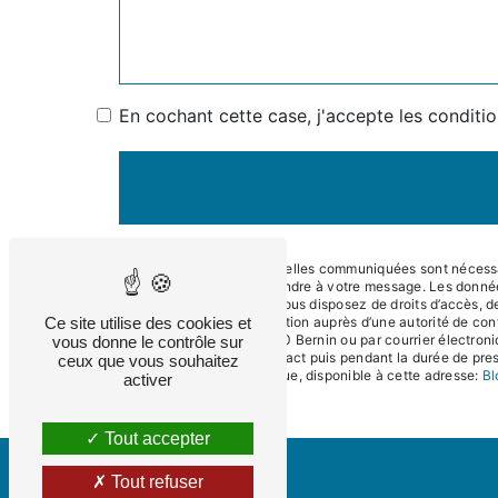
En cochant cette case, j'accepte les conditio
** Les données personnelles communiquées sont nécessaire
dans le seul but de répondre à votre message. Les donné
contact@eneralpes.fr. Vous disposez de droits d’accès, de 
Ce site utilise des cookies et
d’introduire une réclamation auprès d’une autorité de con
Impasse du Teura, 38190 Bernin ou par courrier électroni
vous donne le contrôle sur
période de prise de contact puis pendant la durée de presc
ceux que vous souhaitez
démarchage téléphonique, disponible à cette adresse:
Bl
activer
Tout accepter
Tout refuser