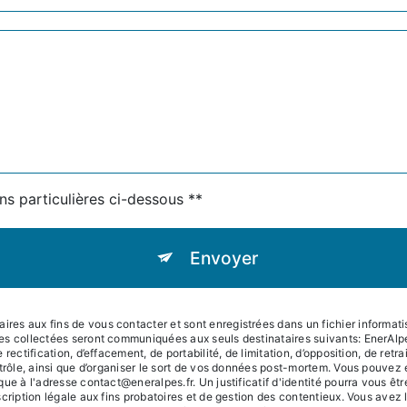
ns particulières ci-dessous **
Envoyer
s aux fins de vous contacter et sont enregistrées dans un fichier informatisé
es collectées seront communiquées aux seuls destinataires suivants: EnerAl
rectification, d’effacement, de portabilité, de limitation, d’opposition, de ret
trôle, ainsi que d’organiser le sort de vos données post-mortem. Vous pouvez e
que à l'adresse contact@eneralpes.fr. Un justificatif d'identité pourra vous
ription légale aux fins probatoires et de gestion des contentieux. Vous avez le 