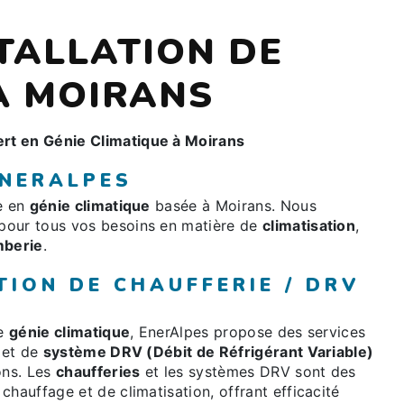
STALLATION DE
À MOIRANS
rt en Génie Climatique à Moirans
ENERALPES
ée en
génie climatique
basée à Moirans. Nous
pour tous vos besoins en matière de
climatisation
,
mberie
.
TION DE CHAUFFERIE / DRV
le
génie climatique
, EnerAlpes propose des services
et de
système DRV (Débit de Réfrigérant Variable)
ons. Les
chaufferies
et les systèmes DRV sont des
chauffage et de climatisation, offrant efficacité