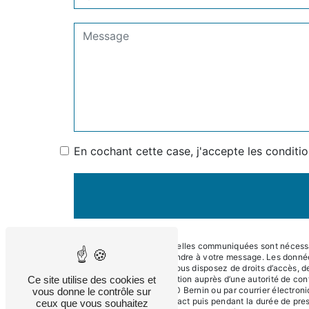
En cochant cette case, j'accepte les conditio
** Les données personnelles communiquées sont nécessaire
dans le seul but de répondre à votre message. Les donné
contact@eneralpes.fr. Vous disposez de droits d’accès, de 
Ce site utilise des cookies et
d’introduire une réclamation auprès d’une autorité de con
Impasse du Teura, 38190 Bernin ou par courrier électroni
vous donne le contrôle sur
période de prise de contact puis pendant la durée de presc
ceux que vous souhaitez